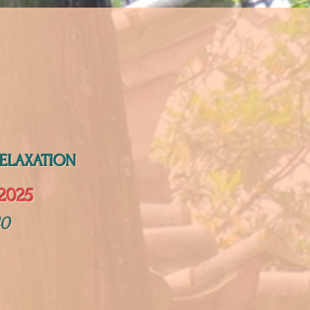
ELAXATION
2025
40