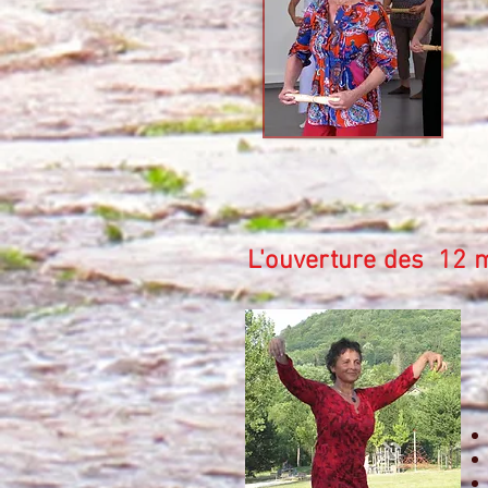
L'ouverture des 12 