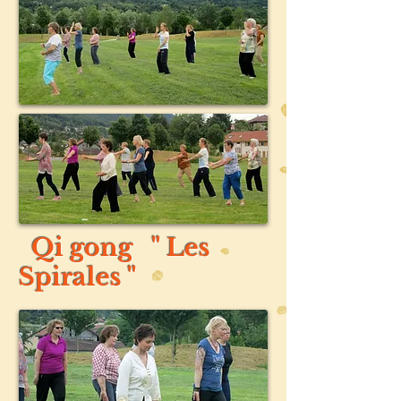
Qi gong " Les
Spirales "