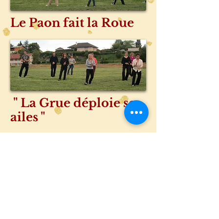
Le Paon fait la Roue
" La Grue déploie ses
ailes "
" Le Cheval Sauvage
sépare ses crins "