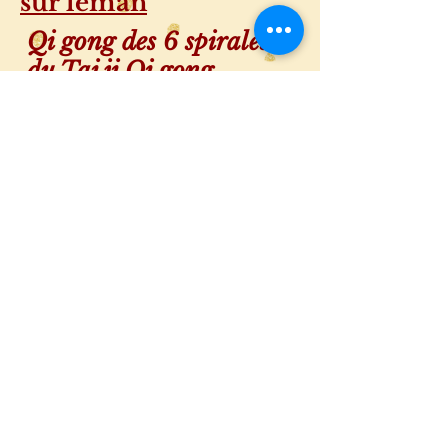
sur léman
Qi gong des 6 spirales &
du Tai ji Qi gong